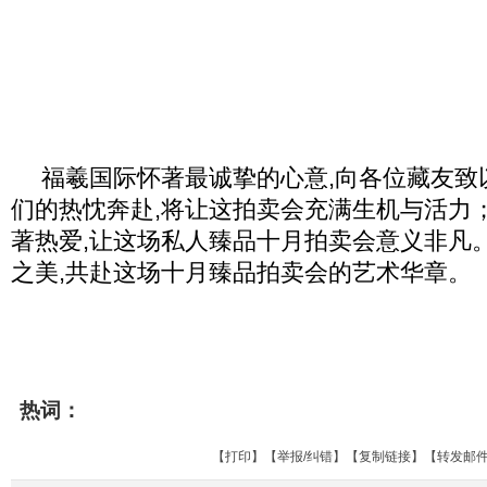
福羲国际怀著最诚挚的心意,向各位藏友致
们的热忱奔赴,将让这拍卖会充满生机与活力
著热爱,让这场私人臻品十月拍卖会意义非凡
之美,共赴这场十月臻品拍卖会的艺术华章。
热词：
【
打印
】【
举报/纠错
】【
复制链接
】【
转发邮