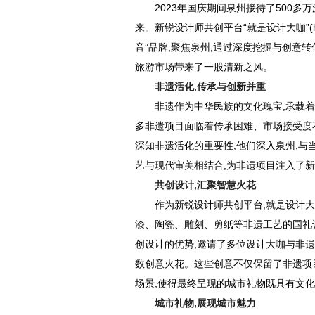
2023年国庆期间泉州接待了500多万
来。新锐设计师共创平台“就是设计大咖”(https
音”品牌,聚焦泉州,通过深度挖掘与创意
旅游市场带来了一股清新之风。
非遗活化,传承与创新并重
非遗作为中华民族的文化瑰宝,承载着
多非遗项目面临着传承困难、市场接受度
深知非遗活化的重要性,他们深入泉州,与
艺与现代审美相结合,为非遗项目注入了
共创设计,汇聚智慧火花
作为新锐设计师共创平台,就是设计
漆、陶瓷、雕刻、剪纸等非遗工艺的国礼
创设计的优势,邀请了多位设计大咖与非遗
数创意火花。这些创意不仅保留了非遗项
场景,使得最终呈现的城市礼物既具有文化
城市礼物,展现城市魅力