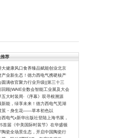
关推荐
耕大健康风口食养臻品赋能创业北京
建产业新生态！德力西电气携硬核产
会圆满收官聚力行业升级||第三十三
彩回顾|WAIE全数会智能工业展及大会
界五大时装周·《序幕》双寻根溯源
领新能，绿享未来！德力西电气芜湖
破茧・身生花——草本初色以
力西电气x新华出版社登陆上海书展，
025首届《中美国际时装节》在华盛顿
宇陶瓷全场景生态，开启中国陶瓷行