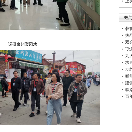
上
热
载
热
双
调研泉州梨园戏
"
九
求
友
赋
建
驿
百年