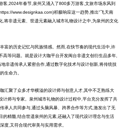
游客,2024年春节,泉州又涌入了800多万游客,文旅市场东风到
://www.designkaa.com)积极响应这一趋势,推出“飞天南
转化,将非遗元素、世遗元素融入城市礼物设计之中,为泉州的文化
丰富的历史记忆与民族情感。然而,在快节奏的现代生活中,许
不高等问题。就是设计大咖平台开发闽台非遗文创衍生品多年,
当地非遗传承人紧密合作,通过数字化技术与设计创新,将传统技
新的生命力。
大咖汇聚了众多才华横溢的设计师与创意人才,其中不乏熟练大
设计师与专家。泉州城市礼物的设计过程中,平台充分发挥了共
传承人共同参与,通过头脑风暴、跨界合作等方式,激发出了无
目的精髓,结合世遗泉州的元素,还融入了现代设计理念与生活
深度,又符合现代审美与实用需求。