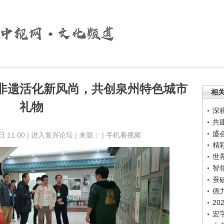
非遗活化新风尚，共创泉州特色城市
相
礼物
深
共
盛
11:00 |
进入复兴论坛
| 来源： |
手机看视频
精
世
智
蚕
德
2
宏