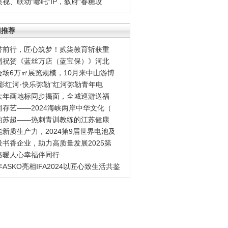
央视、联动"哪吒”IP，叙府"春糖攻
门推荐
誉前行，匠心筑梦！贰柒教育斩获重
烈祝贺《蓝丝万店（蓝宝保）》河北
会场6万㎡展览规模，10月来中山游博
光影红河·快乐弥勒”红河弥勒青年电
大年画地标同步揭面，全城巡游送福
同存艺——2024海峡两岸中华文化（
约苏超——热刺青训教练的江苏健康
能新质生产力，2024第9届世界电池及
设书香企业，助力高质量发展2025第
路暖人心幸福伴同行
ASKO亮相IFA2024以匠心致生活共鉴