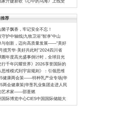
唱家亓婕新歌《心中的乌海》上线受
门推荐
山菌子飘香，牢记安全不忘！
技守护中轴线|九牧卫浴"智净”中山
承与创新，迈向高质量发展——"美好
月揽芳华·美好共此时”2024四川省
球圈年度高光盛事倒计时，全球目光
龙行千年闪耀世界》2026享誉国际的
从思维模式到宇宙规则》：引领思维
025健康两会策——特种乳产业专场|华
025两会健康策|华垦乳业集团走进人民
约艺术家——邵薏燃
州国际博览中心CIES中国国际储能大