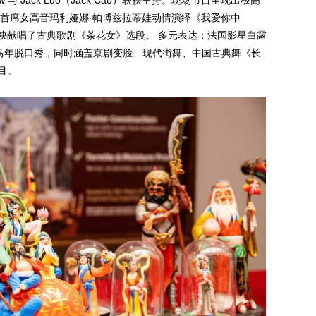
w 与 Jack Luo（Jack Cao）联袂主持。现场节目呈现出极高
院首席女高音玛利娅娜·帕博兹拉蒂娃动情演绎《我爱你中
Yang 则联袂献唱了古典歌剧《茶花女》选段。 多元表达：法国影星白露
来了特色的马年脱口秀，同时涵盖京剧变脸、现代街舞、中国古典舞《长
目。