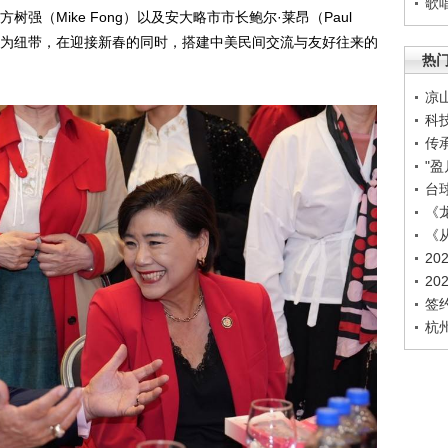
歌
员方树强（Mike Fong）以及安大略市市长鲍尔·莱昂（Paul
文化为纽带，在迎接新春的同时，搭建中美民间交流与友好往来的
热
凉
科
传
"盈
台
《
《
2
2
签
杭