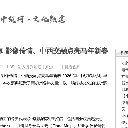
落幕 影像传情、中西交融点亮马年新春
相
友
11:35 |
进入复兴论坛
| 来源： |
手机看视频
电
 影像传情、中西交融点亮马年新春 2026 “马到成功’洛杉矶华
辞
。本次盛典汇聚了南加州各界力量，以一场跨越文化的视听盛
智
日
【
梁
又
亚
响力的各界代表亲临现场或发来贺信，包括国会议员赵美心
倒计
Sánchez）、加州财务长马世云（Fiona Ma）、加州参议员鲍勃·