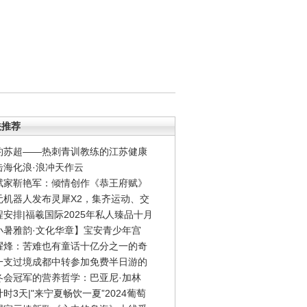
关推荐
约苏超——热刺青训教练的江苏健康
击海化浪·浪冲天作云
赋家靳艳军：倾情创作《恭王府赋》
元机器人发布灵犀X2，集齐运动、交
程安排|福羲国际2025年私人臻品十月
小暑雅韵·文化华章】宝安青少年宫
耀烽：苦难也有童话十亿分之一的奇
一支过境成都中转参加免费半日游的
冬会冠军的营养哲学：巴亚尼·加林
时3天|"来宁夏畅饮一夏”2024葡萄