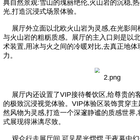
典自然景观:雪山的瑰丽绝伦,火山岩的沉稳,
光,打造沉浸式场景体验。
展厅外立面以北欧火山岩为灵感,在光影间
与火山岩的粗粝质感。展厅的主入口则是以
术装置,用冰与火之间的冷暖对比,去真正地
力。
展厅内还设置了VIP接待餐饮区,给尊贵的
的极致沉浸视觉体验。VIP体验区装饰贯穿主
然风物为灵感,打造一个深邃静谧的质感世界
式展现得淋漓尽致。
观众行走展厅间,可见星光熠熠,于夜幕中