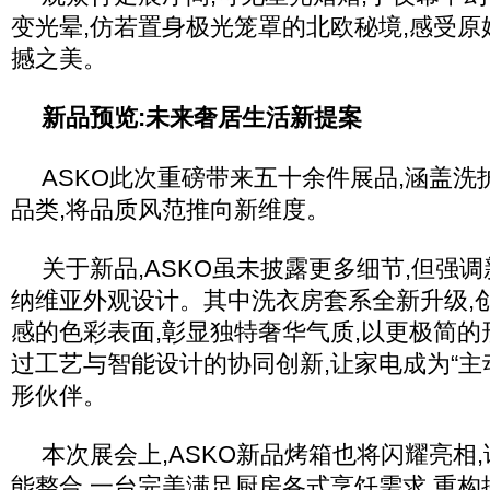
变光晕,仿若置身极光笼罩的北欧秘境,感受
撼之美。
新品预览:未来奢居生活新提案
ASKO此次重磅带来五十余件展品,涵盖
品类,将品质风范推向新维度。
关于新品,ASKO虽未披露更多细节,但强
纳维亚外观设计。其中洗衣房套系全新升级,
感的色彩表面,彰显独特奢华气质,以更极简的
过工艺与智能设计的协同创新,让家电成为“主
形伙伴。
本次展会上,ASKO新品烤箱也将闪耀亮相
能整合,一台完美满足厨房各式烹饪需求,重