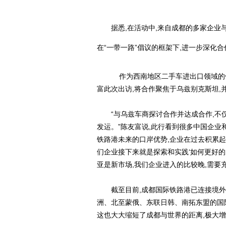
据悉,在活动中,来自成都的多家企
在“一带一路”倡议的框架下,进一步深化
作为西南地区二手车进出口领域的领
富此次出访,将合作聚焦于乌兹别克斯坦,
“与乌兹车商探讨合作并达成合作,不仅
发运。”陈友富说,此行看到很多中国企业
铁路港未来的口岸优势,企业在过去积累起
们企业接下来就是探索和实践‘如何更好的
亚是新市场,我们企业进入的比较晚,需要
截至目前,成都国际铁路港已连接境外
洲、北至蒙俄、东联日韩、南拓东盟的国
这也大大缩短了成都与世界的距离,极大