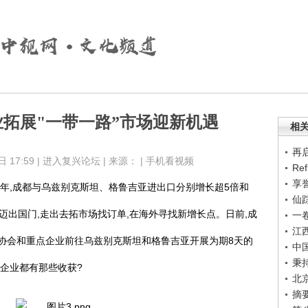
业拓展"一带一路”市场迎新机遇
相
再
17:59 |
进入复兴论坛
| 来源： |
手机看视频
Re
享
23年,成都与乌兹别克斯坦、格鲁吉亚进出口分别增长超5倍和
仙
极迈出国门,走出去拓市场找订单,在海外寻找新增长点。日前,成
一
江
商协会和重点企业前往乌兹别克斯坦和格鲁吉亚开展为期8天的
中
秉
企业都有那些收获?
北
摘