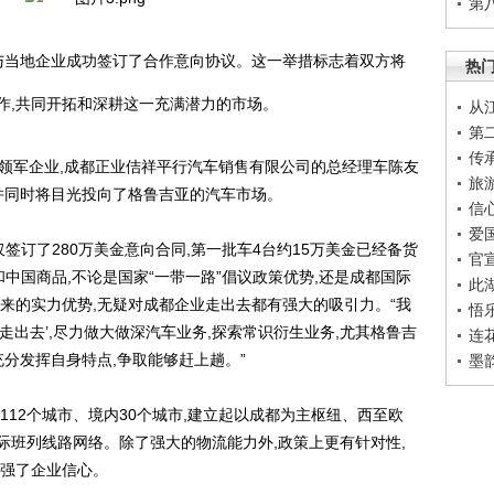
第
业与当地企业成功签订了合作意向协议。这一举措标志着双方将
热
合作,共同开拓和深耕这一充满潜力的市场。
从
第
传
军企业,成都正业佶祥平行汽车销售有限公司的总经理车陈友
旅
并同时将目光投向了格鲁吉亚的汽车市场。
信
爱
签订了280万美金意向合同,第一批车4台约15万美金已经备货
官
和中国商品,不论是国家“一带一路”倡议政策优势,还是成都国际
此
来的实力优势,无疑对成都企业走出去都有强大的吸引力。“我
悟
走出去’,尽力做大做深汽车业务,探索常识衍生业务,尤其格鲁吉
连
充分发挥自身特点,争取能够赶上趟。”
墨
112个城市、境内30个城市,建立起以成都为主枢纽、西至欧
际班列线路网络。除了强大的物流能力外,政策上更有针对性,
增强了企业信心。