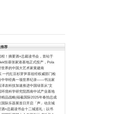
关推荐
启程！摘要酒×总裁读书会，首站于
flek恒昼张家港基地正式投产，Pola
誉世界的中国大艺术家黄建南
踪.一代红豆杉芽笋茶祖经权威部门检
卷中华经典一项世界纪录——书法家
西泽农科技加速推进中国绿茶从“文
国环境科学研究院西南中试产业基地
持精品战略|福羲国际2025年春拍总成
京国际乐器展首日开启「声」动京城
要酒×总裁读书会十二城巡礼：以书