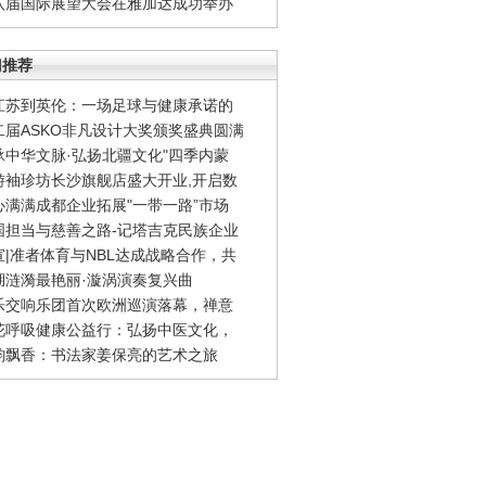
八届国际展望大会在雅加达成功举办
门推荐
江苏到英伦：一场足球与健康承诺的
二届ASKO非凡设计大奖颁奖盛典圆满
承中华文脉·弘扬北疆文化"四季内蒙
游袖珍坊长沙旗舰店盛大开业,开启数
心满满成都企业拓展"一带一路”市场
国担当与慈善之路-记塔吉克民族企业
宣|准者体育与NBL达成战略合作，共
湖涟漪最艳丽·漩涡演奏复兴曲
乐交响乐团首次欧洲巡演落幕，禅意
花呼吸健康公益行：弘扬中医文化，
韵飘香：书法家姜保亮的艺术之旅