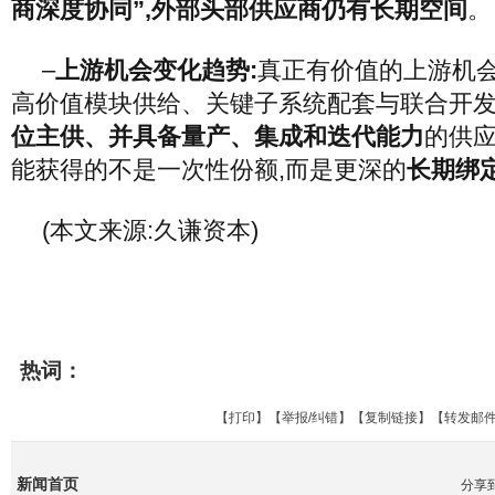
商深度协同”,外部头部供应商仍有长期空间
。
–
上游机会变化趋势:
真正有价值的上游机会
高价值模块供给、关键子系统配套与联合开发
位主供、并具备量产、集成和迭代能力
的供应
能获得的不是一次性份额,而是更深的
长期绑
(本文来源:久谦资本)
热词：
【
打印
】【
举报/纠错
】【
复制链接
】【
转发邮
新闻首页
分享