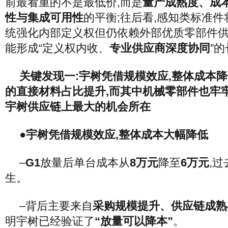
前最看重的不是最低价,而是
量产成熟度、成
性与集成可用性
的平衡;往后看,感知类标准件
统强化内部定义权但仍依赖外部优质零部件供
能形成“定义权内收、
专业供应商深度协同
”
关键发现一:宇树凭借规模效应,整体成本降
的直接材料占比提升,而其中机械零部件也牢
宇树供应链上最大的机会所在
●宇树凭借规模效应,整体成本大幅降低
–
G1
放量后单台成本从
8万元
降至
6万元
,
生。
–背后主要来自
采购规模提升、供应链成熟
明宇树已经验证了
“放量可以降本”
。