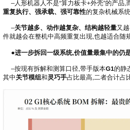
–人形机器人不是“算力板卡+外壳”的产品,
重复执行、强承载、强可靠性
的复杂机械系
–
关节越多、动作越复杂、结构越轻量
又越
件就越会在整机中高频重复出现,也越适合随
●进一步拆回一级系统,价值量最集中的仍
–按现有拆解和测算口径,带手版本
G1
的静
其中
关节模组
和
灵巧手
占比最高,二者合计占