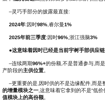
–灵巧手部分的披露最直接:
2024年
:因时
98%
,睿尔曼
1%
2025年前三季度
:因时
96%
,浙江强脑
3%
●这意味着因时已经是当前宇树手部供应
–连续两期
96%+
的份额,不是普通参与,而
产阶段的
主供位置
。
–更重要的是,因时供的不是边缘配件,而是
的增量模块之一
,这意味着它拿到的不是“低价
值模块上的高份额
。