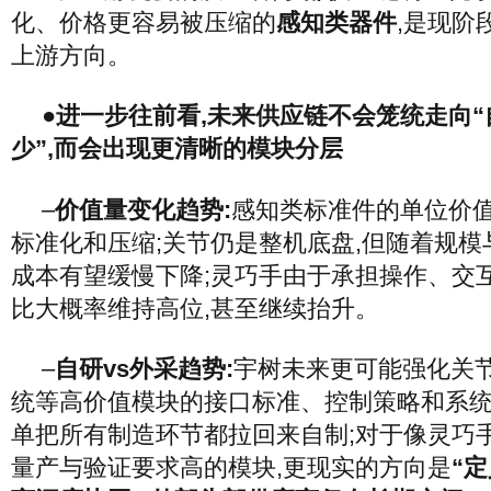
化、价格更容易被压缩的
感知类器件
,是现阶
上游方向。
●进一步往前看,未来供应链不会笼统走向
少”,而会出现更清晰的模块分层
–
价值量变化趋势:
感知类标准件的单位价
标准化和压缩;关节仍是整机底盘,但随着规模
成本有望缓慢下降;灵巧手由于承担操作、交
比大概率维持高位,甚至继续抬升。
–
自研vs外采趋势:
宇树未来更可能强化关
统等高价值模块的接口标准、控制策略和系统
单把所有制造环节都拉回来自制;对于像灵巧
量产与验证要求高的模块,更现实的方向是
“