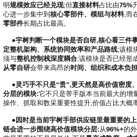
明
规模效应已经兑现
;但
直接材料
占比由
75%
心进一步集中到
核心零部件、模组与材料
,而
零部件
长期占比最高。
●宇树判断一个模块是否自研,核心看三件事
定整机架构、系统协同效率和产品路线
;该模
须与
整机控制栈深度耦合
;该模块是否已经形
从零自研
会带来高昂的
时间、组织和成本负
●灵巧手不只是“贵”,更天然是高价值密度
分层的模块:
它不只是带手版本当前最大的增量
操作、抓取和数采重要性提升,价值占比大概
●因时是当前宇树手部供应链里最重要的上
链会进一步围绕高价值模块分层:
从
96%+
的外