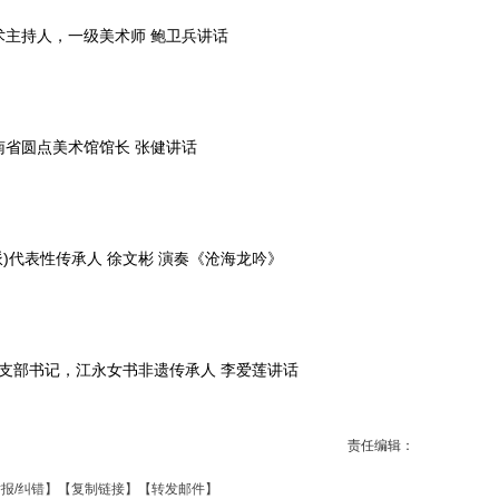
术主持人，一级美术师 鲍卫兵讲话
南省圆点美术馆馆长 张健讲话
派)代表性传承人 徐文彬 演奏《沧海龙吟》
支部书记，江永女书非遗传承人 李爱莲讲话
责任编辑：
报/纠错
】【
复制链接
】【
转发邮件
】