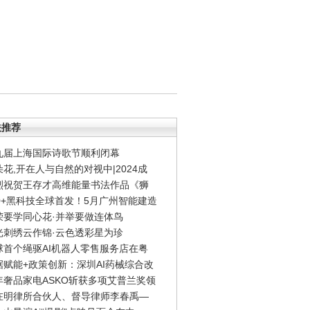
关推荐
九届上海国际诗歌节顺利闭幕
朵花,开在人与自然的对视中|2024成
烈祝贺王存才高维能量书法作品《狮
00+黑科技全球首发！5月广州智能建造
荣要学同心花·并举要做连体鸟
光刺绣云作锦·云色透彩星为珍
球首个绳驱AI机器人零售服务店在粤
据赋能+政策创新：深圳AI药械综合改
年奢品家电ASKO斩获多项艾普兰奖领
在明律所合伙人、督导律师李春禹—