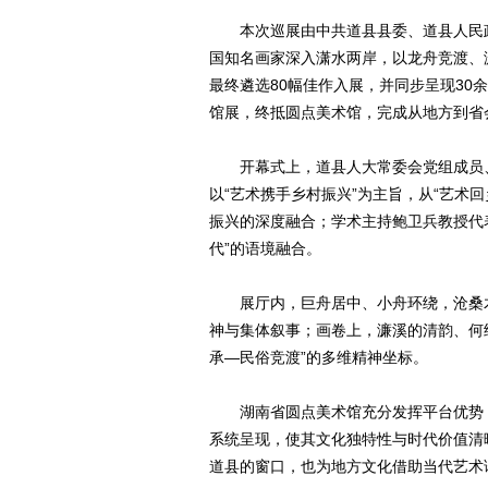
本次巡展由中共道县县委、道县人民
国知名画家深入潇水两岸，以龙舟竞渡、
最终遴选80幅佳作入展，并同步呈现3
馆展，终抵圆点美术馆，完成从地方到省
开幕式上，道县人大常委会党组成员
以“艺术携手乡村振兴”为主旨，从“艺术
振兴的深度融合；学术主持鲍卫兵教授代表
代”的语境融合。
展厅内，巨舟居中、小舟环绕，沧桑
神与集体叙事；画卷上，濂溪的清韵、何
承—民俗竞渡”的多维精神坐标。
湖南省圆点美术馆充分发挥平台优势
系统呈现，使其文化独特性与时代价值清
道县的窗口，也为地方文化借助当代艺术