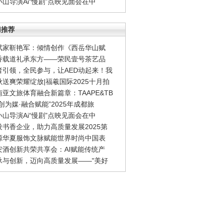
小山导演Ai“慢剧”点映见面会在中
门推荐
赋家靳艳军：倾情创作《西岳华山赋
香载道礼承东方——荣民壹号茶艺品
者引领，全民参与，让AED动起来！我
秋送爽荣耀绽放|福羲国际2025十月拍
南亚文旅体育融合新篇章：TAAPE&TB
创为媒·融合赋能”2025年成都旅
小山导演Ai“慢剧”点映见面会在中
设书香企业，助力高质量发展2025第
源华夏服饰文脉赋能世界时尚中国表
安酒创新共荣共享会：AI赋能传统产
承与创新，迈向高质量发展——"美好