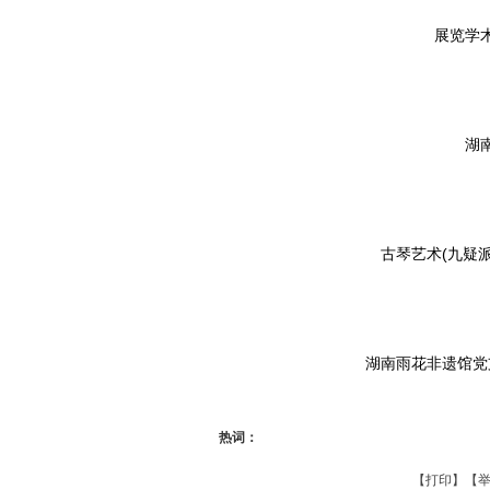
展览学
湖
古琴艺术(九疑
湖南雨花非遗馆党
热词：
【
打印
】【
举