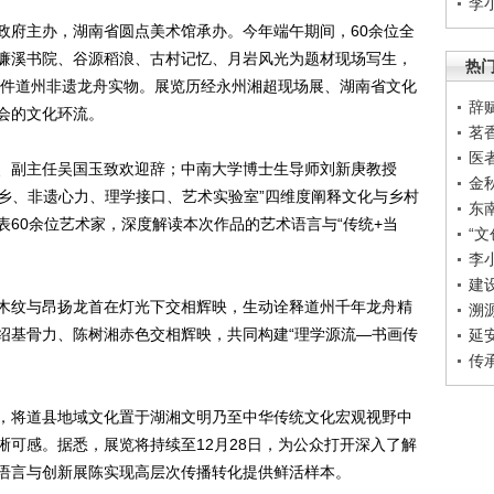
李
政府主办，湖南省圆点美术馆承办。今年端午期间，60余位全
濂溪书院、谷源稻浪、古村记忆、月岩风光为题材现场写生，
热
0余件道州非遗龙舟实物。展览历经永州湘超现场展、湖南省文化
辞
会的文化环流。
茗
医
、副主任吴国玉致欢迎辞；中南大学博士生导师刘新庚教授
金
回乡、非遗心力、理学接口、艺术实验室”四维度阐释文化与乡村
东
60余位艺术家，深度解读本次作品的艺术语言与“传统+当
“文
李
建
木纹与昂扬龙首在灯光下交相辉映，生动诠释道州千年龙舟精
溯
绍基骨力、陈树湘赤色交相辉映，共同构建“理学源流—书画传
延
传
，将道县地域文化置于湖湘文明乃至中华传统文化宏观视野中
晰可感。据悉，展览将持续至12月28日，为公众打开深入了解
语言与创新展陈实现高层次传播转化提供鲜活样本。