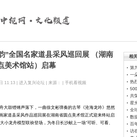
韵”全国名家道县采风巡回展 （湖南
相
点美术馆站）启幕
第
一
热
11:13 |
进入复兴论坛
| 来源： |
手机看视频
5
共
星
随着龙舟大鼓铿锵声落下，一曲徐文彬弹奏的古琴《沧海龙吟》悠然
全
名画家道县采风作品巡回展在湖南省圆点美术馆正式迎来终站启
数
件大小龙舟模型联袂登场，为冬日长沙献上一场“可听、可看、
百
访