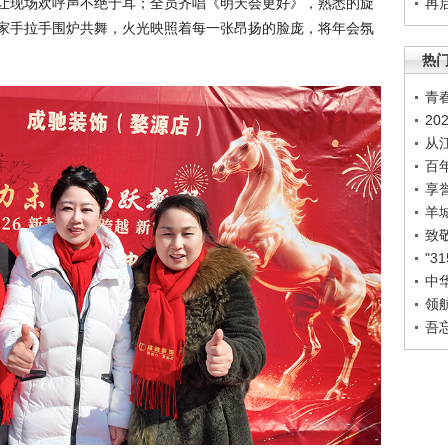
让现场欢呼声不绝于耳；全员齐唱《明天会更好》，熟悉的旋
再
家手拉手围炉共舞，火光映照着每一张昂扬的脸庞，将年会氛
热
青
2
从
百
享
羊
致
"
中
领
吾