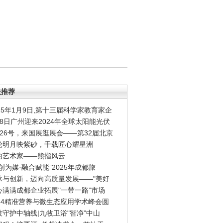
关推荐
025年1月9日,第十三届科学家教育家企
月8日广州迎来2024年全球太阳能光伏
月26号，来国展逛展会——第32届北京
轮明月映紫砂，千载匠心耀星洲
约艺术家——熊指风云
创为媒·融合赋能”2025年成都旅
承与创新，迈向高质量发展——"美好
心满满成都企业拓展"一带一路”市场
024精准营养与微生态应用学术峰会圆
技守护中轴线|九牧卫浴"智净”中山