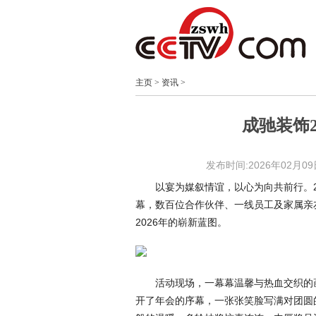
主页
>
资讯
>
成驰装饰2
发布时间:2026年02月09日 
以宴为媒叙情谊，以心为向共前行。2月
幕，数百位合作伙伴、一线员工及家属亲
2026年的崭新蓝图。
活动现场，一幕幕温馨与热血交织的
开了年会的序幕，一张张笑脸写满对团圆