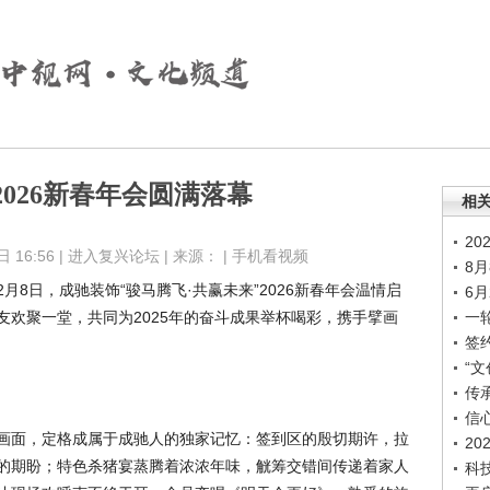
026新春年会圆满落幕
相
2
16:56 |
进入复兴论坛
| 来源： |
手机看视频
8
8日，成驰装饰“骏马腾飞·共赢未来”2026新春年会温情启
6
友欢聚一堂，共同为2025年的奋斗成果举杯喝彩，携手擘画
一
签
“文
传
信
画面，定格成属于成驰人的独家记忆：签到区的殷切期许，拉
2
的期盼；特色杀猪宴蒸腾着浓浓年味，觥筹交错间传递着家人
科