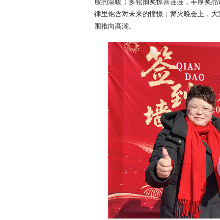
般的温暖；多轮抽奖惊喜连连，丰厚奖品
律里饱含对未来的憧憬；篝火晚会上，大
围推向高潮。