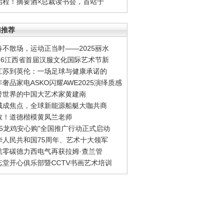
启程！摘要酒×总裁读书会，首站于
门推荐
春不散场，运动正当时——2025丽水
026江西省首届汉服文化国际艺术节新
江苏到英伦：一场足球与健康承诺的
年奢品家电ASKO闪耀AWE2025演绎质感
誉世界的中国大艺术家黄建南
城成焦点，全球新能源船艇大咖共商
敬！道德楷模黄凤兰老师
315龙鸡安心购"全国推广行动正式启动
华人民共和国75周年、艺术十大领军
航零碳德力西电气再获拉姆·查兰管
忘堂开心俱乐部暨CCTV书画艺术培训