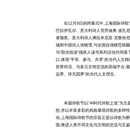
在12月9日的闭幕式中,上海国际诗
巴拉伊瓦尔、意大利诗人克劳迪奥·波扎尼
者颁奖。意大利诗人弗拉米尼亚·克鲁恰
城和中国诗人张晓雪,与全国自强模范韩
与“阳光悦读”残疾人读书系列活动共同落
口,体现“平等、参与、共享”的当代人文
世界对话、与多元文明交流的高端平台,展
边界、诗无国界”的当代人文理念。
本届诗歌节以“AI时代诗歌之道”为
想,并以丰富多彩的风格展现诗歌的多样
动,上海国际诗歌节的宗旨正是以诗歌为桥
国,推进人类不同文化与文明的交流与互