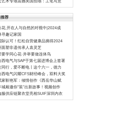
宏艺术专场震撼美国拍场：工笔写意
门推荐
朵花,开在人与自然的对视中|2024成
林寻趣记家国
国际认可！红松自营健康品摘得2024
州面塑非遗传承人袁灵芝
荣要学同心花·并举要做连体鸟
力西电气与SAP于第七届进博会上签署
友同行，爱不断电丨这个六一，德力
力西电气闪耀CFS财经峰会，双料大奖
赋家靳艳军：倾情创作《西岳华山赋
年城厢邀你"装”出新故事！视频创作
伽服供应链聚衣堂亮相SUIF深圳内衣