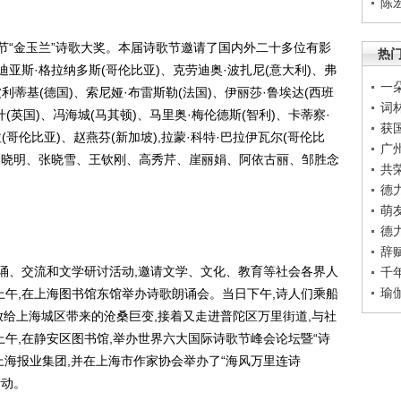
陈
节“金玉兰”诗歌大奖。本届诗歌节邀请了国内外二十多位有影
热
迪亚斯·格拉纳多斯(哥伦比亚)、克劳迪奥·波扎尼(意大利)、弗
一
利蒂基(德国)、索尼娅·布雷斯勒(法国)、伊丽莎·鲁埃达(西班
词
什(英国)、冯海城(马其顿)、马里奥·梅伦德斯(智利)、卡蒂察·
获
(哥伦比亚)、赵燕芬(新加坡),拉蒙·科特·巴拉伊瓦尔(哥伦比
广
梁晓明、张晓雪、王钦刚、高秀芹、崖丽娟、阿依古丽、邹胜念
共
德
萌
德
辞
诵、交流和文学研讨活动,邀请文学、文化、教育等社会各界人
千
瑜
上午,在上海图书馆东馆举办诗歌朗诵会。当日下午,诗人们乘船
放给上海城区带来的沧桑巨变,接着又走进普陀区万里街道,与社
上午,在静安区图书馆,举办世界六大国际诗歌节峰会论坛暨“诗
上海报业集团,并在上海市作家协会举办了“海风万里连诗
活动。