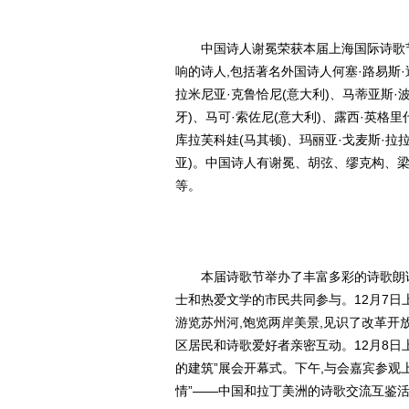
中国诗人谢冕荣获本届上海国际诗歌
响的诗人,包括著名外国诗人何塞·路易斯·
拉米尼亚·克鲁恰尼(意大利)、马蒂亚斯·波
牙)、马可·索佐尼(意大利)、露西·英格里
库拉芙科娃(马其顿)、玛丽亚·戈麦斯·拉拉
亚)。中国诗人有谢冕、胡弦、缪克构、
等。
本届诗歌节举办了丰富多彩的诗歌朗
士和热爱文学的市民共同参与。12月7日
游览苏州河,饱览两岸美景,见识了改革开
区居民和诗歌爱好者亲密互动。12月8日
的建筑”展会开幕式。下午,与会嘉宾参观
情”——中国和拉丁美洲的诗歌交流互鉴