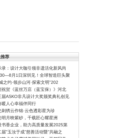
关推荐
示录：设计大咖引领非遗活化新风尚
月30—8月1日深圳见！全球智造巨头聚
城之约·领步山河·探索文明”202
烈祝贺《蓝丝万店（蓝宝保）》河北
三届ASKO非凡设计大奖颁奖典礼创见
路暖人心幸福伴同行
光刺绣云作锦·云色透彩星为珍
轮明月映紫砂，千载匠心耀星洲
设书香企业，助力高质量发展2025第
二届"玉汝于成”慈善活动暨"共融之