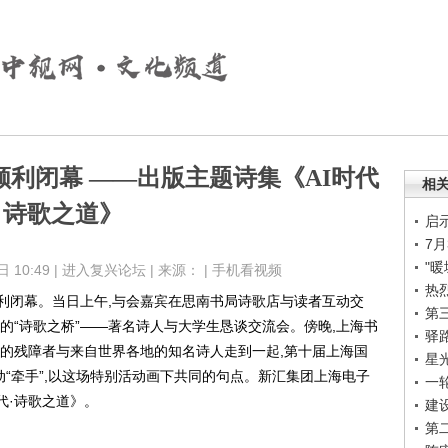
利闭幕 ——出版主题诗集《AI时代
相
诗歌之道》
启
7
"暖
10:49 |
进入复兴论坛
| 来源： |
手机看视频
热
顺利闭幕。当日上午,与会嘉宾在思南书局诗歌店与读者互动交
第
的“诗歌之桥”——著名诗人与大学生恳谈交流会。傍晚,上海书
驿
声的残障者与来自世界各地的知名诗人走到一起,第十届上海国
星
动“牵手”,以这场特别活动画下共同的句点。新汇集团上海电子
一
代·诗歌之道》。
建
第