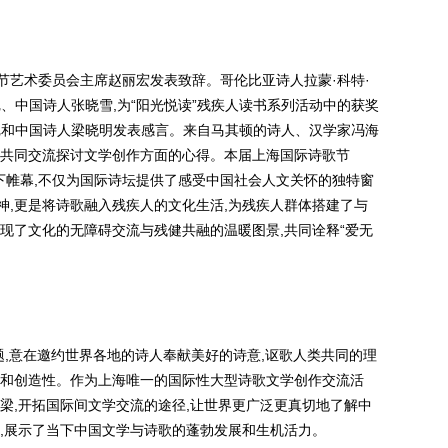
歌节艺术委员会主席赵丽宏发表致辞。哥伦比亚诗人拉蒙·科特·
、中国诗人张晓雪,为“阳光悦读”残疾人读书系列活动中的获奖
尼和中国诗人梁晓明发表感言。来自马其顿的诗人、汉学家冯海
颖共同交流探讨文学创作方面的心得。本届上海国际诗歌节
下帷幕,不仅为国际诗坛提供了感受中国社会人文关怀的独特窗
精神,更是将诗歌融入残疾人的文化生活,为残疾人群体搭建了与
现了文化的无障碍交流与残健共融的温暖图景,共同诠释“爱无
主题,意在邀约世界各地的诗人奉献美好的诗意,讴歌人类共同的理
性和创造性。作为上海唯一的国际性大型诗歌文学创作交流活
梁,开拓国际间文学交流的途径,让世界更广泛更真切地了解中
鉴,展示了当下中国文学与诗歌的蓬勃发展和生机活力。